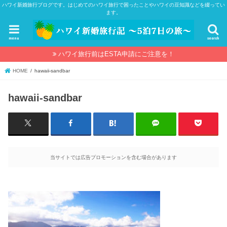
ハワイ新婚旅行ブログです。はじめてのハワイ旅行で困ったことやハワイの豆知識などを綴ってい
ます。
menu
search
ハワイ旅行前はESTA申請にご注意を！
HOME
hawaii-sandbar
hawaii-sandbar
当サイトでは広告プロモーションを含む場合があります