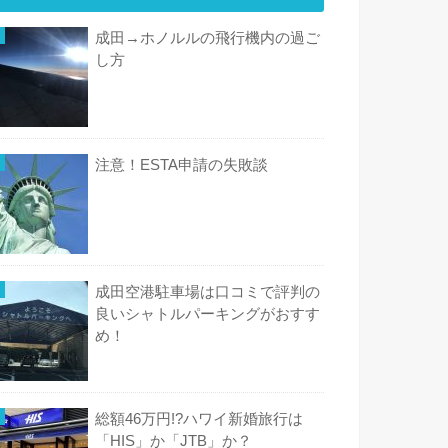
成田→ホノルルの飛行機内の過ご
し方
注意！ESTA申請の失敗談
成田空港駐車場は口コミで評判の
良いシャトルパーキングがおすす
め！
総額46万円!?ハワイ新婚旅行は
「HIS」か「JTB」か？