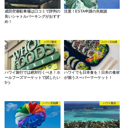
成田空港駐車場は口コミで評判の
注意！ESTA申請の失敗談
良いシャトルパーキングがおすす
め！
ハワイ観光
ハワイ豆知識
ハワイ旅行では絶対行くべき！ホ
ハワイでも日本食を！日本の食材
ールフーズマーケットで試したい
が揃うスーパーマーケット！
5つ
ハワイ豆知識
ハワイ観光