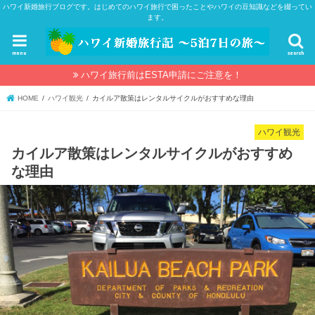
ハワイ新婚旅行ブログです。はじめてのハワイ旅行で困ったことやハワイの豆知識などを綴ってい
ます。
menu
search
ハワイ旅行前はESTA申請にご注意を！
HOME
ハワイ観光
カイルア散策はレンタルサイクルがおすすめな理由
ハワイ観光
カイルア散策はレンタルサイクルがおすすめ
な理由