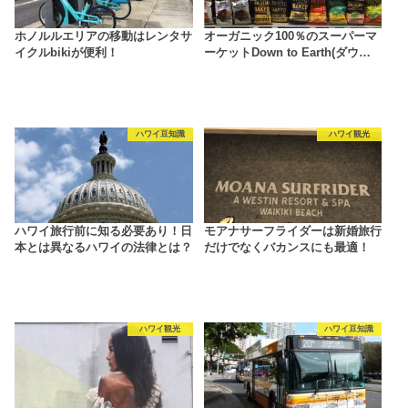
ホノルルエリアの移動はレンタサ
オーガニック100％のスーパーマ
イクルbikiが便利！
ーケットDown to Earth(ダウ…
ハワイ豆知識
ハワイ観光
ハワイ旅行前に知る必要あり！日
モアナサーフライダーは新婚旅行
本とは異なるハワイの法律とは？
だけでなくバカンスにも最適！
ハワイ観光
ハワイ豆知識