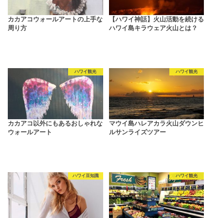
カカアコウォールアートの上手な
【ハワイ神話】火山活動を続ける
周り方
ハワイ島キラウェア火山とは？
ハワイ観光
ハワイ観光
カカアコ以外にもあるおしゃれな
マウイ島ハレアカラ火山ダウンヒ
ウォールアート
ルサンライズツアー
ハワイ豆知識
ハワイ観光