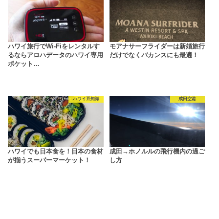
ハワイ旅行でWi-Fiをレンタルす
モアナサーフライダーは新婚旅行
るならアロハデータのハワイ専用
だけでなくバカンスにも最適！
ポケット…
ハワイ豆知識
成田空港
ハワイでも日本食を！日本の食材
成田→ホノルルの飛行機内の過ご
が揃うスーパーマーケット！
し方