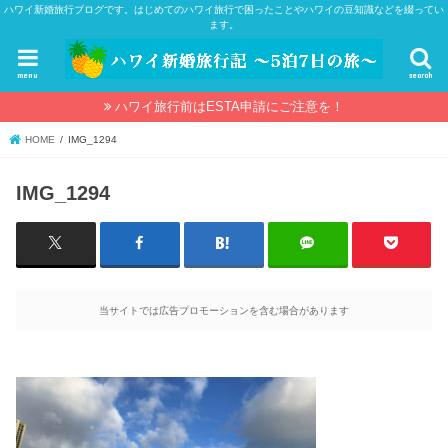
ハワイ新婚旅行ブログです。はじめてのハワイ旅行で困ったことやハワイの豆知識などを綴ってい
ます。
menu
search
ハワイ旅行前はESTA申請にご注意を！
HOME
IMG_1294
IMG_1294
当サイトでは広告プロモーションを含む場合があります