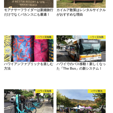
モアナサーフライダーは新婚旅行
カイルア散策はレンタルサイクル
だけでなくバカンスにも最適！
がおすすめな理由
ハワイ豆知識
ハワイ豆知識
ハワイアンファブリックを楽しむ
ハワイでのバス移動！新しくなっ
方法
た「The Bus」の新システム！
ハワイ豆知識
ハワイ観光