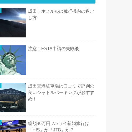
成田→ホノルルの飛行機内の過ご
し方
注意！ESTA申請の失敗談
成田空港駐車場は口コミで評判の
良いシャトルパーキングがおすす
め！
総額46万円!?ハワイ新婚旅行は
「HIS」か「JTB」か？