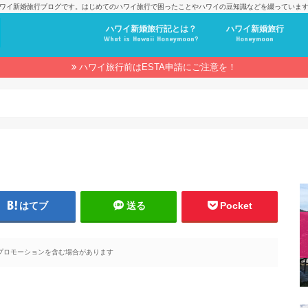
ワイ新婚旅行ブログです。はじめてのハワイ旅行で困ったことやハワイの豆知識などを綴っていま
ハワイ新婚旅行記とは？
ハワイ新婚旅行
What is Hawaii Honeymoon?
Honeymoon
ハワイ旅行前はESTA申請にご注意を！
はてブ
送る
Pocket
プロモーションを含む場合があります