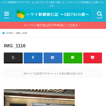
ハワイ新婚旅行ブログです。はじめてのハワイ旅行で困ったことやハワイの豆知識などを綴ってい
ます。
menu
search
ハワイ旅行前はESTA申請にご注意を！
HOME
IMG_1116
IMG_1116
当サイトでは広告プロモーションを含む場合があります