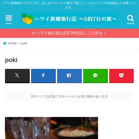
ハワイ新婚旅行ブログです。はじめてのハワイ旅行で困ったことやハワイの豆知識などを綴ってい
ます。
menu
search
ハワイ旅行前はESTA申請にご注意を！
HOME
poki
poki
当サイトでは広告プロモーションを含む場合があります