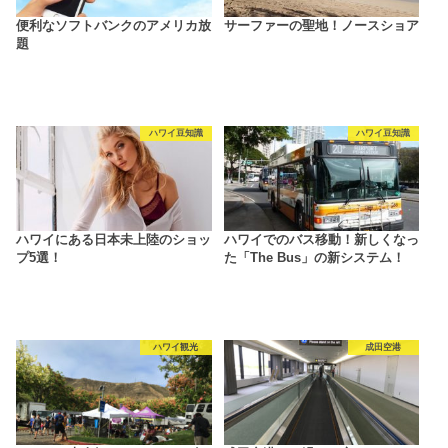
便利なソフトバンクのアメリカ放
サーファーの聖地！ノースショア
題
ハワイ豆知識
ハワイ豆知識
ハワイにある日本未上陸のショッ
ハワイでのバス移動！新しくなっ
プ5選！
た「The Bus」の新システム！
ハワイ観光
成田空港