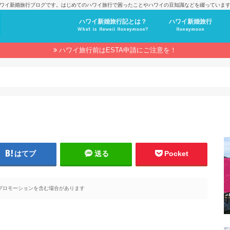
ワイ新婚旅行ブログです。はじめてのハワイ旅行で困ったことやハワイの豆知識などを綴っていま
ハワイ新婚旅行記とは？
ハワイ新婚旅行
What is Hawaii Honeymoon?
Honeymoon
ハワイ旅行前はESTA申請にご注意を！
はてブ
送る
Pocket
プロモーションを含む場合があります