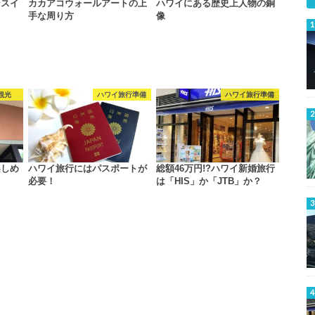
ンスイ
カカアコウォールアートの上
ハワイにある歴史上人物の銅
手な周り方
像
観光
ハワイ旅行準備
ハワイ旅行準備
楽しめ
ハワイ旅行にはパスポートが
総額46万円!?ハワイ新婚旅行
必要！
は「HIS」か「JTB」か？