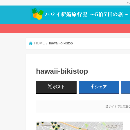
ハ
HOME
hawaii-bikistop
hawaii-bikistop
ポスト
シェア
当サイトでは広告