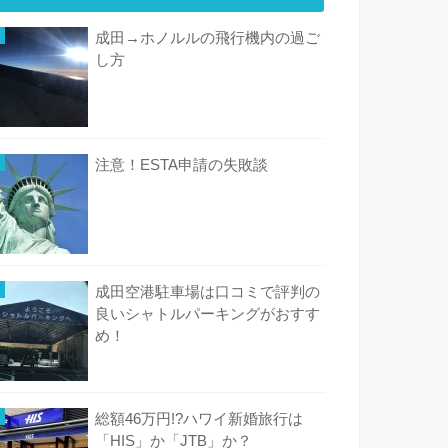
成田→ホノルルの飛行機内の過ご
し方
注意！ESTA申請の失敗談
成田空港駐車場は口コミで評判の
良いシャトルパーキングがおすす
め！
総額46万円!?ハワイ新婚旅行は
「HIS」か「JTB」か？