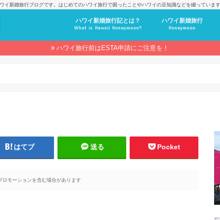
ワイ新婚旅行ブログです。はじめてのハワイ旅行で困ったことやハワイの豆知識などを綴っていま
ハワイ新婚旅行記とは？
ハワイ新婚旅行
What is Hawaii Honeymoon?
Honeymoon
ハワイ旅行前はESTA申請にご注意を！
はてブ
送る
Pocket
プロモーションを含む場合があります