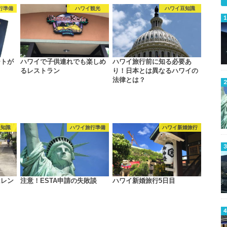
行準備
ハワイ観光
ハワイ豆知識
ートが
ハワイで子供連れでも楽しめ
ハワイ旅行前に知る必要あ
るレストラン
り！日本とは異なるハワイの
法律とは？
豆知識
ハワイ旅行準備
ハワイ新婚旅行
はレン
注意！ESTA申請の失敗談
ハワイ新婚旅行5日目