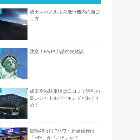
成田→ホノルルの飛行機内の過ご
し方
注意！ESTA申請の失敗談
成田空港駐車場は口コミで評判の
良いシャトルパーキングがおすす
め！
総額46万円!?ハワイ新婚旅行は
「HIS」か「JTB」か？