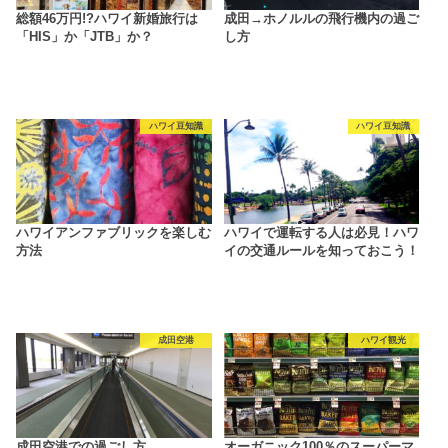
総額46万円!?ハワイ新婚旅行は
成田→ホノルルの飛行機内の過ご
「HIS」か「JTB」か？
し方
ハワイ豆知識
ハワイ豆知識
ハワイアンファブリックを楽しむ
ハワイで運転する人は必見！ハワ
方法
イの交通ルールを知っておこう！
成田空港
ハワイ観光
成田空港での過ごし方
オーガニック100％のスーパーマ