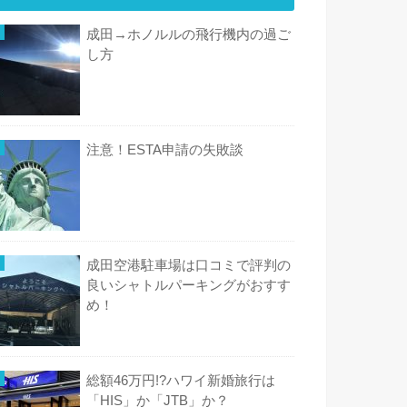
成田→ホノルルの飛行機内の過ご
し方
注意！ESTA申請の失敗談
成田空港駐車場は口コミで評判の
良いシャトルパーキングがおすす
め！
総額46万円!?ハワイ新婚旅行は
「HIS」か「JTB」か？