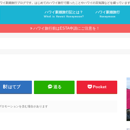
ワイ新婚旅行ブログです。はじめてのハワイ旅行で困ったことやハワイの豆知識などを綴っていま
ハワイ新婚旅行記とは？
ハワイ新婚旅行
What is Hawaii Honeymoon?
Honeymoon
ハワイ旅行前はESTA申請にご注意を！
はてブ
送る
Pocket
プロモーションを含む場合があります