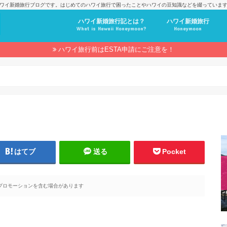
ワイ新婚旅行ブログです。はじめてのハワイ旅行で困ったことやハワイの豆知識などを綴っていま
ハワイ新婚旅行記とは？
ハワイ新婚旅行
What is Hawaii Honeymoon?
Honeymoon
ハワイ旅行前はESTA申請にご注意を！
はてブ
送る
Pocket
プロモーションを含む場合があります