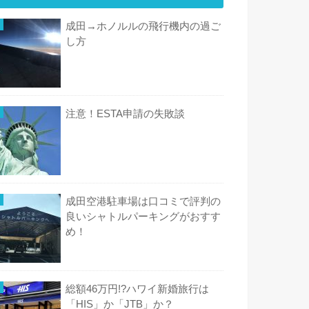
成田→ホノルルの飛行機内の過ご
し方
注意！ESTA申請の失敗談
成田空港駐車場は口コミで評判の
良いシャトルパーキングがおすす
め！
総額46万円!?ハワイ新婚旅行は
「HIS」か「JTB」か？