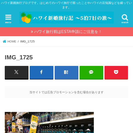
ハワイ新婚旅行ブログです。はじめてのハワイ旅行で困ったことやハワイの豆知識などを綴ってい
ます。
menu
search
ハワイ旅行前はESTA申請にご注意を！
HOME
IMG_1725
IMG_1725
当サイトでは広告プロモーションを含む場合があります