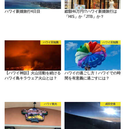
ハワイ新婚旅行4日目
総額46万円!?ハワイ新婚旅行は
「HIS」か「JTB」か？
ハワイ豆知識
ハワイ豆知識
【ハワイ神話】火山活動を続ける
ハワイの過ごし方！ハワイでの時
ハワイ島キラウェア火山とは？
間を有意義に過ごすには？
ハワイ観光
成田空港