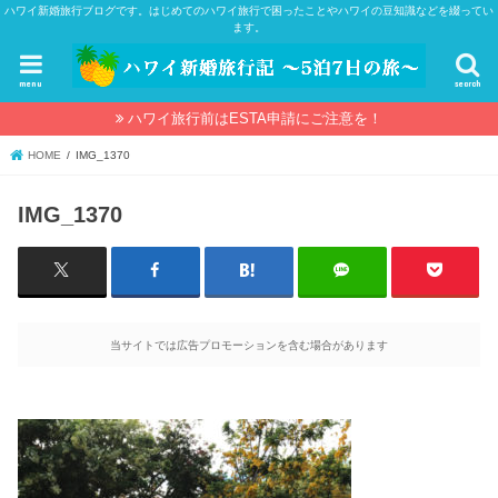
ハワイ新婚旅行ブログです。はじめてのハワイ旅行で困ったことやハワイの豆知識などを綴ってい
ます。
menu
search
ハワイ旅行前はESTA申請にご注意を！
HOME
IMG_1370
IMG_1370
当サイトでは広告プロモーションを含む場合があります