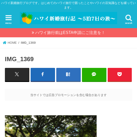
ハワイ新婚旅行ブログです。はじめてのハワイ旅行で困ったことやハワイの豆知識などを綴ってい
ます。
menu
search
ハワイ旅行前はESTA申請にご注意を！
HOME
IMG_1369
IMG_1369
当サイトでは広告プロモーションを含む場合があります