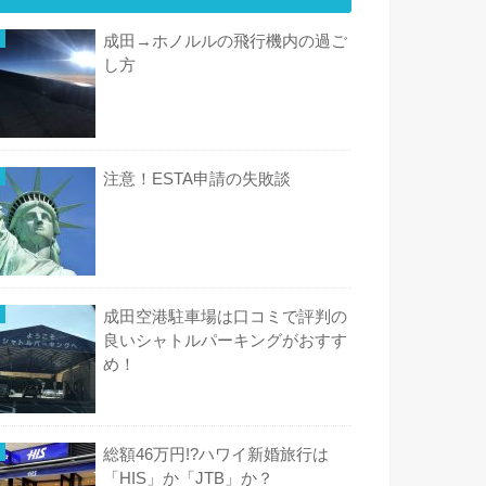
成田→ホノルルの飛行機内の過ご
し方
注意！ESTA申請の失敗談
成田空港駐車場は口コミで評判の
良いシャトルパーキングがおすす
め！
総額46万円!?ハワイ新婚旅行は
「HIS」か「JTB」か？