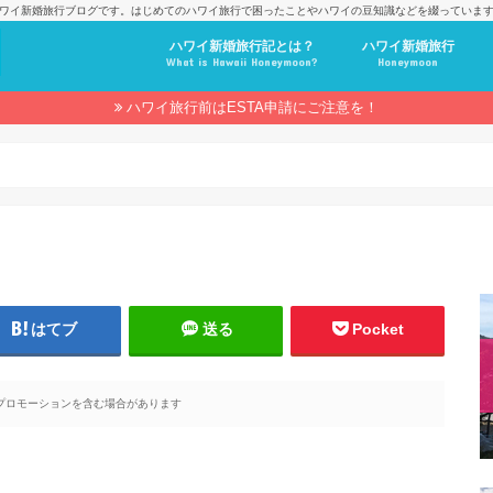
ワイ新婚旅行ブログです。はじめてのハワイ旅行で困ったことやハワイの豆知識などを綴っていま
ハワイ新婚旅行記とは？
ハワイ新婚旅行
What is Hawaii Honeymoon?
Honeymoon
ハワイ旅行前はESTA申請にご注意を！
はてブ
送る
Pocket
プロモーションを含む場合があります