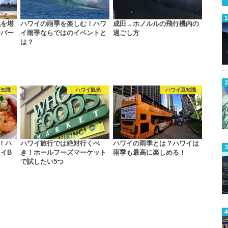
気を堪
ハワイの雨季を楽しむ！ハワ
成田→ホノルルの飛行機内の
チパー
イ雨季ならではのイベントと
過ごし方
は？
豆知識
ハワイ観光
ハワイ豆知識
！ハ
ハワイ旅行では絶対行くべ
ハワイの雨季とは？ハワイは
イB
き！ホールフーズマーケット
雨季も最高に楽しめる！
で試したい5つ