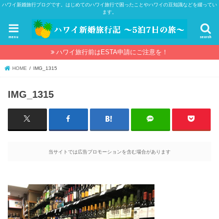
ハワイ新婚旅行ブログです。はじめてのハワイ旅行で困ったことやハワイの豆知識などを綴ってい
ます。
menu
search
ハワイ旅行前はESTA申請にご注意を！
HOME
IMG_1315
IMG_1315
当サイトでは広告プロモーションを含む場合があります