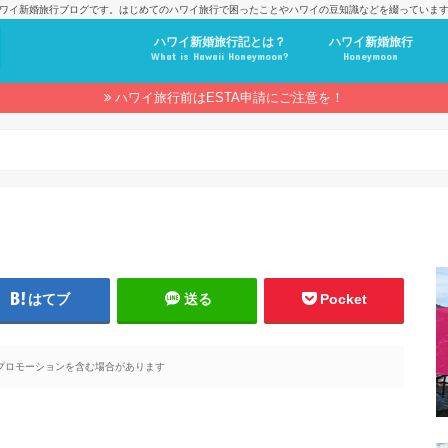
ワイ新婚旅行ブログです。はじめてのハワイ旅行で困ったことやハワイの豆知識などを綴っていま
ハワイ新婚旅行記とは？
ハワイ新婚旅行
What is Hawaii Honeymoon?
Honeymoon
ハワイ旅行前はESTA申請にご注意を！
はてブ
送る
Pocket
プロモーションを含む場合があります