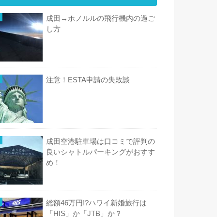
成田→ホノルルの飛行機内の過ご
し方
注意！ESTA申請の失敗談
成田空港駐車場は口コミで評判の
良いシャトルパーキングがおすす
め！
総額46万円!?ハワイ新婚旅行は
「HIS」か「JTB」か？