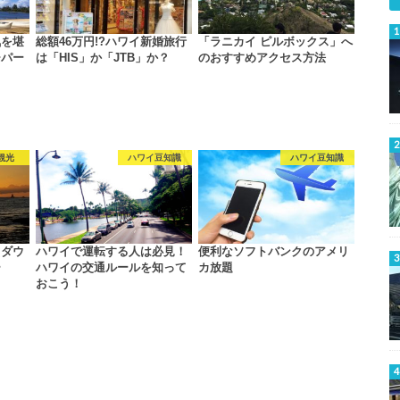
気を堪
総額46万円!?ハワイ新婚旅行
「ラニカイ ピルボックス」へ
チパー
は「HIS」か「JTB」か？
のおすすめアクセス方法
観光
ハワイ豆知識
ハワイ豆知識
ダウ
ハワイで運転する人は必見！
便利なソフトバンクのアメリ
ー
ハワイの交通ルールを知って
カ放題
おこう！