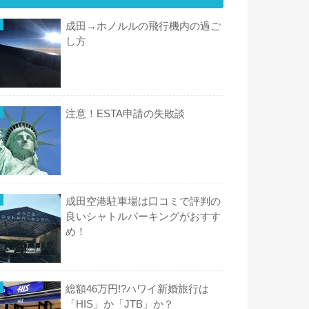
成田→ホノルルの飛行機内の過ご
し方
注意！ESTA申請の失敗談
成田空港駐車場は口コミで評判の
良いシャトルパーキングがおすす
め！
総額46万円!?ハワイ新婚旅行は
「HIS」か「JTB」か？