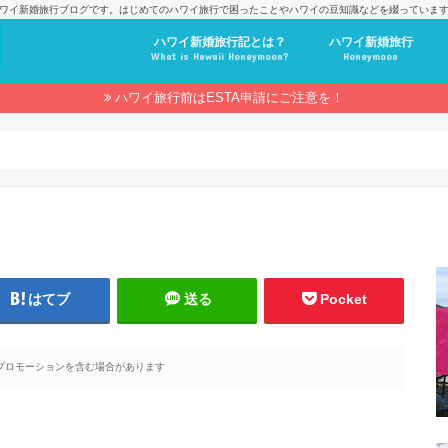
ワイ新婚旅行ブログです。はじめてのハワイ旅行で困ったことやハワイの豆知識などを綴っていま
ハワイ新婚旅行記とは？
ハワイ新婚旅行
What is Hawaii Honeymoon?
Honeymoon
ハワイ旅行前はESTA申請にご注意を！
はてブ
送る
Pocket
プロモーションを含む場合があります