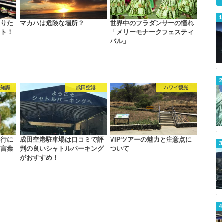
寄りた
マカハは危険な場所？
世界中のフラダンサーの憧れ
ット！
「メリーモナークフェスティ
バル」
豆知識
成田空港
ハワイ観光
旅行に
成田空港駐車場は口コミで評
VIPツアーの魅力と注意点に
い言葉
判の良いシャトルパーキング
ついて
がおすすめ！