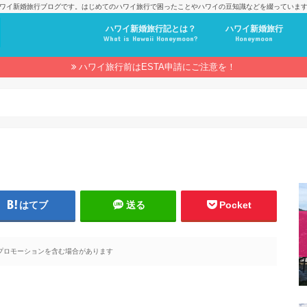
ワイ新婚旅行ブログです。はじめてのハワイ旅行で困ったことやハワイの豆知識などを綴っていま
ハワイ新婚旅行記とは？
ハワイ新婚旅行
What is Hawaii Honeymoon?
Honeymoon
ハワイ旅行前はESTA申請にご注意を！
はてブ
送る
Pocket
プロモーションを含む場合があります