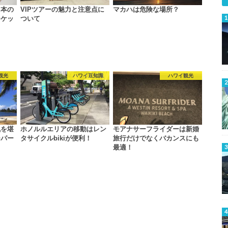
日本の
VIPツアーの魅力と注意点に
マカハは危険な場所？
ーケッ
ついて
観光
ハワイ豆知識
ハワイ観光
気を堪
ホノルルエリアの移動はレン
モアナサーフライダーは新婚
チパー
タサイクルbikiが便利！
旅行だけでなくバカンスにも
最適！