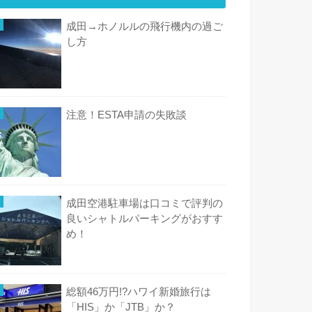
成田→ホノルルの飛行機内の過ご
し方
注意！ESTA申請の失敗談
成田空港駐車場は口コミで評判の
良いシャトルパーキングがおすす
め！
総額46万円!?ハワイ新婚旅行は
「HIS」か「JTB」か？