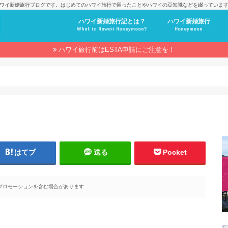
ワイ新婚旅行ブログです。はじめてのハワイ旅行で困ったことやハワイの豆知識などを綴っていま
ハワイ新婚旅行記とは？
ハワイ新婚旅行
What is Hawaii Honeymoon?
Honeymoon
ハワイ旅行前はESTA申請にご注意を！
はてブ
送る
Pocket
プロモーションを含む場合があります