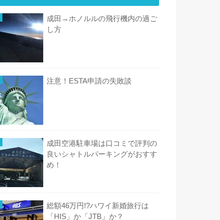
成田→ホノルルの飛行機内の過ご
し方
注意！ESTA申請の失敗談
成田空港駐車場は口コミで評判の
良いシャトルパーキングがおすす
め！
総額46万円!?ハワイ新婚旅行は
「HIS」か「JTB」か？