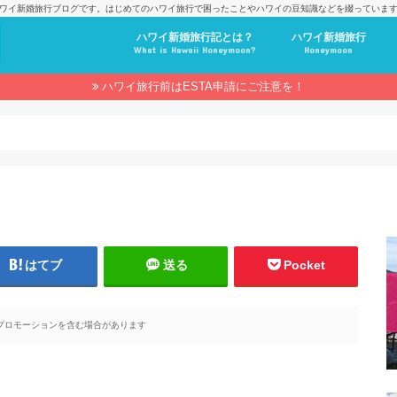
ワイ新婚旅行ブログです。はじめてのハワイ旅行で困ったことやハワイの豆知識などを綴っていま
ハワイ新婚旅行記とは？
ハワイ新婚旅行
What is Hawaii Honeymoon?
Honeymoon
ハワイ旅行前はESTA申請にご注意を！
はてブ
送る
Pocket
プロモーションを含む場合があります