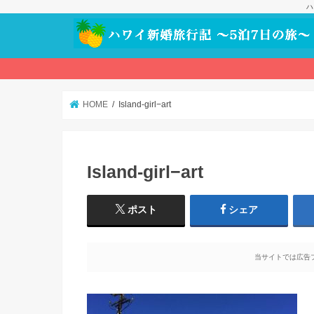
ハ
HOME
Island-girl−art
Island-girl−art
ポスト
シェア
当サイトでは広告