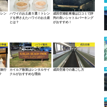
はレン
ハワイのお土産５選！トレン
成田空港駐車場は口コミで評
ドを押さえたハワイのお土産
判の良いシャトルパーキング
とは？
がおすすめ！
行準備
ハワイ観光
成田空港
婚旅行
カイルア散策はレンタルサイ
成田空港での過ごし方
？
クルがおすすめな理由