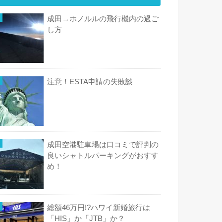
成田→ホノルルの飛行機内の過ご
し方
注意！ESTA申請の失敗談
成田空港駐車場は口コミで評判の
良いシャトルパーキングがおすす
め！
総額46万円!?ハワイ新婚旅行は
「HIS」か「JTB」か？