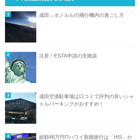
成田→ホノルルの飛行機内の過ごし方
注意！ESTA申請の失敗談
成田空港駐車場は口コミで評判の良いシャ
トルパーキングがおすすめ！
総額46万円!?ハワイ新婚旅行は「HIS」か