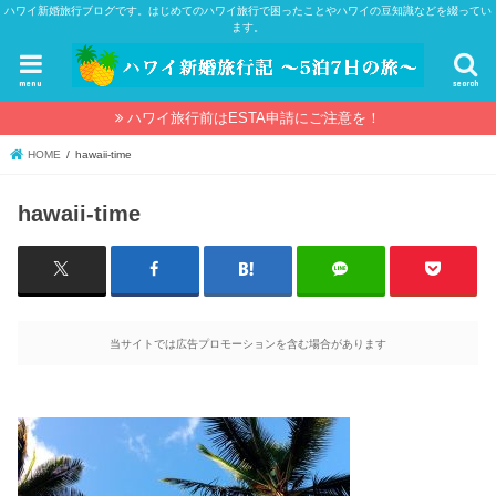
ハワイ新婚旅行ブログです。はじめてのハワイ旅行で困ったことやハワイの豆知識などを綴ってい
ます。
menu
search
ハワイ旅行前はESTA申請にご注意を！
HOME
hawaii‐time
hawaii‐time
当サイトでは広告プロモーションを含む場合があります