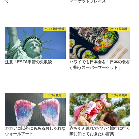
て
マーケットプレイス
ハワイ旅行準備
ハワイ豆知識
注意！ESTA申請の失敗談
ハワイでも日本食を！日本の食材
が揃うスーパーマーケット！
ハワイ観光
ハワイ豆知識
カカアコ以外にもあるおしゃれな
赤ちゃん連れでハワイ旅行に行く
ウォールアート
際に知っておきたい言葉