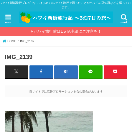
ハワイ新婚旅行ブログです。はじめてのハワイ旅行で困ったことやハワイの豆知識などを綴ってい
ます。
menu
search
ハワイ旅行前はESTA申請にご注意を！
HOME
IMG_2139
IMG_2139
当サイトでは広告プロモーションを含む場合があります