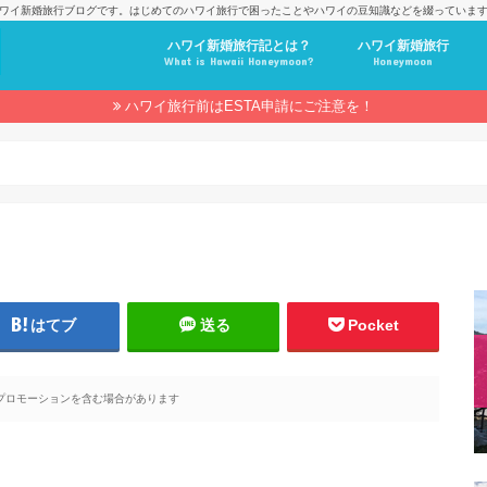
ワイ新婚旅行ブログです。はじめてのハワイ旅行で困ったことやハワイの豆知識などを綴っていま
ハワイ新婚旅行記とは？
ハワイ新婚旅行
What is Hawaii Honeymoon?
Honeymoon
ハワイ旅行前はESTA申請にご注意を！
はてブ
送る
Pocket
プロモーションを含む場合があります