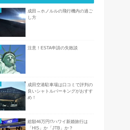
成田→ホノルルの飛行機内の過ご
し方
注意！ESTA申請の失敗談
成田空港駐車場は口コミで評判の
良いシャトルパーキングがおすす
め！
総額46万円!?ハワイ新婚旅行は
「HIS」か「JTB」か？