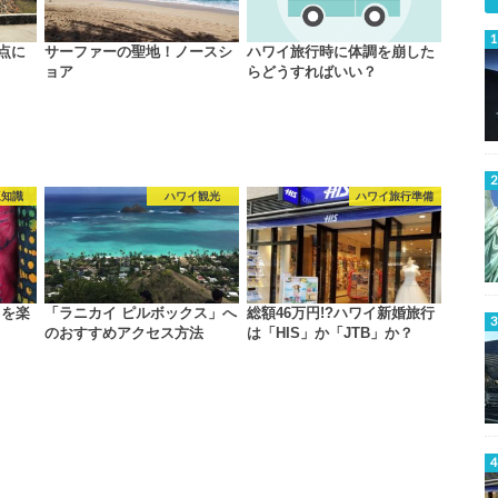
点に
サーファーの聖地！ノースシ
ハワイ旅行時に体調を崩した
ョア
らどうすればいい？
豆知識
ハワイ観光
ハワイ旅行準備
クを楽
「ラニカイ ピルボックス」へ
総額46万円!?ハワイ新婚旅行
のおすすめアクセス方法
は「HIS」か「JTB」か？