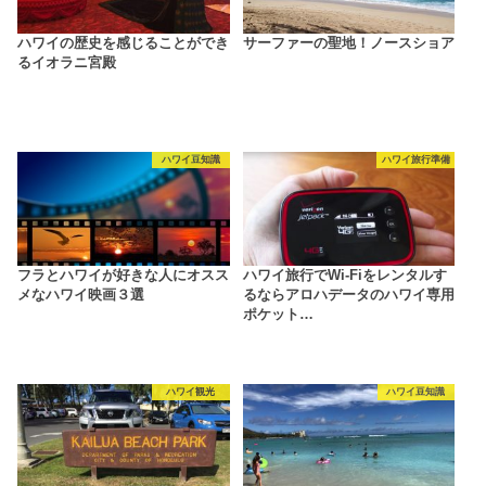
ハワイの歴史を感じることができ
サーファーの聖地！ノースショア
るイオラニ宮殿
ハワイ豆知識
ハワイ旅行準備
フラとハワイが好きな人にオスス
ハワイ旅行でWi-Fiをレンタルす
メなハワイ映画３選
るならアロハデータのハワイ専用
ポケット…
ハワイ観光
ハワイ豆知識