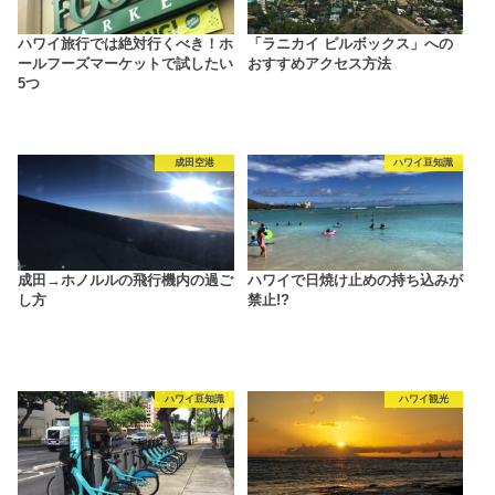
ハワイ旅行では絶対行くべき！ホ
「ラニカイ ピルボックス」への
ールフーズマーケットで試したい
おすすめアクセス方法
5つ
成田空港
ハワイ豆知識
成田→ホノルルの飛行機内の過ご
ハワイで日焼け止めの持ち込みが
し方
禁止!?
ハワイ豆知識
ハワイ観光