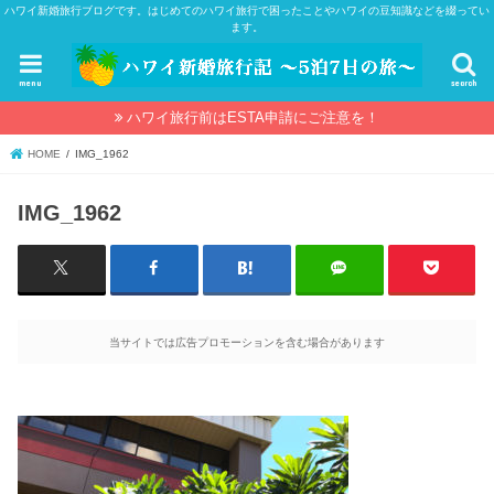
ハワイ新婚旅行ブログです。はじめてのハワイ旅行で困ったことやハワイの豆知識などを綴ってい
ます。
menu
search
ハワイ旅行前はESTA申請にご注意を！
HOME
IMG_1962
IMG_1962
当サイトでは広告プロモーションを含む場合があります