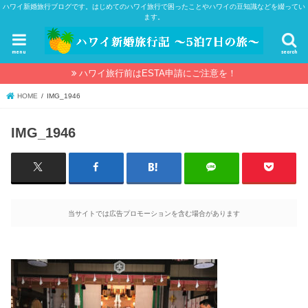
ハワイ新婚旅行ブログです。はじめてのハワイ旅行で困ったことやハワイの豆知識などを綴ってい
ます。
menu
search
ハワイ旅行前はESTA申請にご注意を！
HOME
IMG_1946
IMG_1946
当サイトでは広告プロモーションを含む場合があります