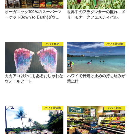
オーガニック100％のスーパーマ
世界中のフラダンサーの憧れ「メ
ーケットDown to Earth(ダウ…
リーモナークフェスティバル」
ハワイ観光
ハワイ豆知識
カカアコ以外にもあるおしゃれな
ハワイで日焼け止めの持ち込みが
ウォールアート
禁止!?
ハワイ豆知識
ハワイ観光