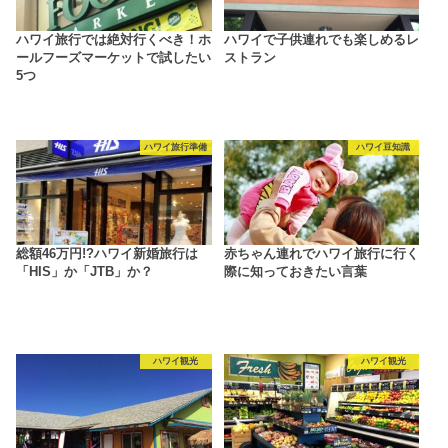
ハワイ旅行では絶対行くべき！ホ
ハワイで子供連れでも楽しめるレ
ールフーズマーケットで試したい
ストラン
5つ
ハワイ旅行準備
ハワイ豆知識
総額46万円!?ハワイ新婚旅行は
赤ちゃん連れでハワイ旅行に行く
「HIS」か「JTB」か？
際に知っておきたい言葉
ハワイ観光
ハワイ観光