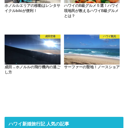
ホノルルエリアの移動はレンタサ
ハワイのB級グルメ５選！ハワイ
イクルbikiが便利！
現地民が教えるハワイB級グルメ
とは？
成田空港
ハワイ観光
成田→ホノルルの飛行機内の過ご
サーファーの聖地！ノースショア
し方
ハワイ新婚旅行記 人気の記事