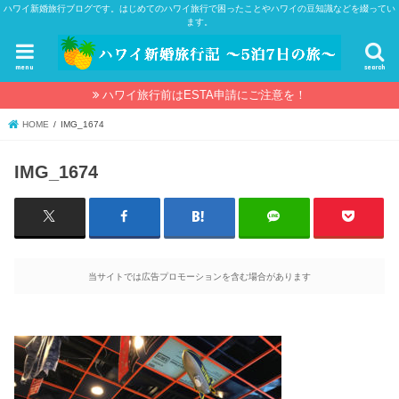
ハワイ新婚旅行ブログです。はじめてのハワイ旅行で困ったことやハワイの豆知識などを綴ってい
ます。
menu
search
ハワイ旅行前はESTA申請にご注意を！
HOME
IMG_1674
IMG_1674
当サイトでは広告プロモーションを含む場合があります