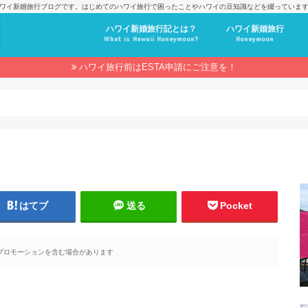
ワイ新婚旅行ブログです。はじめてのハワイ旅行で困ったことやハワイの豆知識などを綴っていま
ハワイ新婚旅行記とは？
ハワイ新婚旅行
What is Hawaii Honeymoon?
Honeymoon
ハワイ旅行前はESTA申請にご注意を！
はてブ
送る
Pocket
プロモーションを含む場合があります