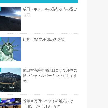
成田→ホノルルの飛行機内の過ご
し方
注意！ESTA申請の失敗談
成田空港駐車場は口コミで評判の
良いシャトルパーキングがおすす
め！
総額46万円!?ハワイ新婚旅行は
「HIS」か「JTB」か？