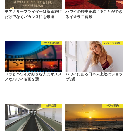
モアナサーフライダーは新婚旅行
ハワイの歴史を感じることができ
だけでなくバカンスにも最適！
るイオラニ宮殿
ハワイ豆知識
ハワイ豆知識
フラとハワイが好きな人にオスス
ハワイにある日本未上陸のショッ
メなハワイ映画３選
プ5選！
成田空港
ハワイ観光