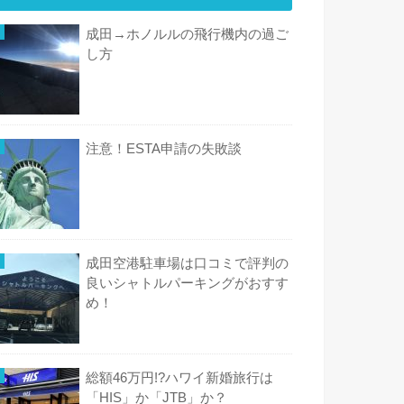
成田→ホノルルの飛行機内の過ご
し方
注意！ESTA申請の失敗談
成田空港駐車場は口コミで評判の
良いシャトルパーキングがおすす
め！
総額46万円!?ハワイ新婚旅行は
「HIS」か「JTB」か？