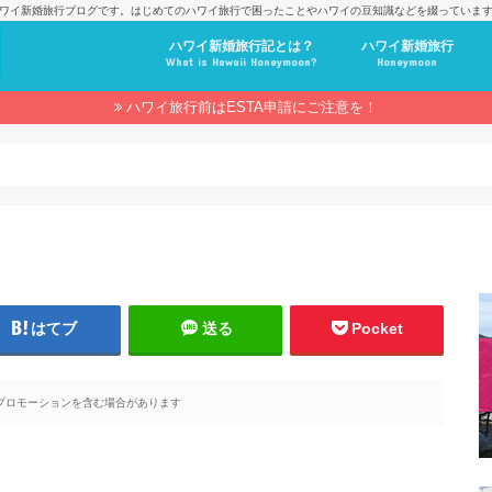
ワイ新婚旅行ブログです。はじめてのハワイ旅行で困ったことやハワイの豆知識などを綴っていま
ハワイ新婚旅行記とは？
ハワイ新婚旅行
What is Hawaii Honeymoon?
Honeymoon
ハワイ旅行前はESTA申請にご注意を！
はてブ
送る
Pocket
プロモーションを含む場合があります