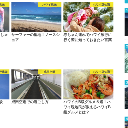
観光
ハワイ観光
ハワイ豆知識
おしゃ
サーファーの聖地！ノースシ
赤ちゃん連れでハワイ旅行に
ョア
行く際に知っておきたい言葉
行準備
成田空港
ハワイ豆知識
談
成田空港での過ごし方
ハワイのB級グルメ５選！ハ
ワイ現地民が教えるハワイB
級グルメとは？