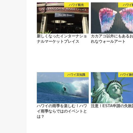
ハワイ観光
ハワイ
新しくなったインターナショ
カカアコ以外にもある
ナルマーケットプレイス
れなウォールアート
ハワイ豆知識
ハワイ旅
ハワイの雨季を楽しむ！ハワ
注意！ESTA申請の失敗
イ雨季ならではのイベントと
は？