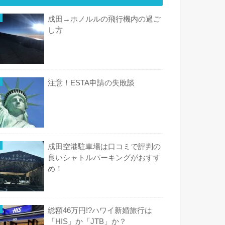
成田→ホノルルの飛行機内の過ご
し方
注意！ESTA申請の失敗談
成田空港駐車場は口コミで評判の
良いシャトルパーキングがおすす
め！
総額46万円!?ハワイ新婚旅行は
「HIS」か「JTB」か？