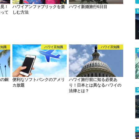
必見！
ハワイアンファブリックを楽
ハワイ新婚旅行6日目
知って
しむ方法
豆知識
ハワイ豆知識
ハワイ豆知識
物の銅
便利なソフトバンクのアメリ
ハワイ旅行前に知る必要あ
カ放題
り！日本とは異なるハワイの
法律とは？