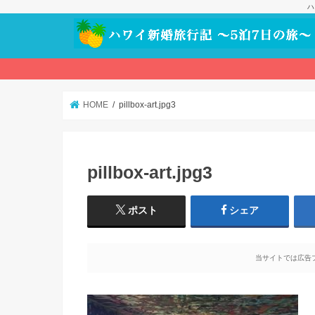
ハ
HOME
pillbox-art.jpg3
pillbox-art.jpg3
ポスト
シェア
当サイトでは広告