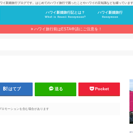
ワイ新婚旅行ブログです。はじめてのハワイ旅行で困ったことやハワイの豆知識などを綴っていま
ハワイ新婚旅行記とは？
ハワイ新婚旅行
What is Hawaii Honeymoon?
Honeymoon
ハワイ旅行前はESTA申請にご注意を！
はてブ
送る
Pocket
プロモーションを含む場合があります