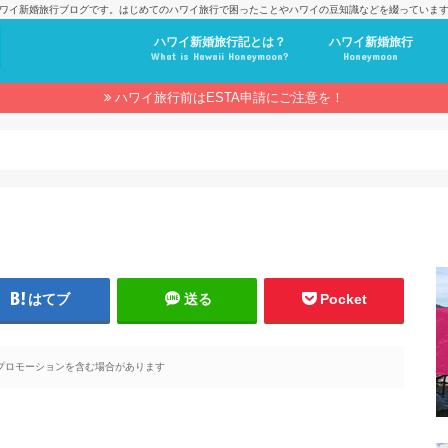
ワイ新婚旅行ブログです。はじめてのハワイ旅行で困ったことやハワイの豆知識などを綴っていま
ハワイ新婚旅行記とは？
ハワイ新婚旅行
What is Hawaii Honeymoon?
Honeymoon
ハワイ旅行前はESTA申請にご注意を！
はてブ
送る
Pocket
プロモーションを含む場合があります