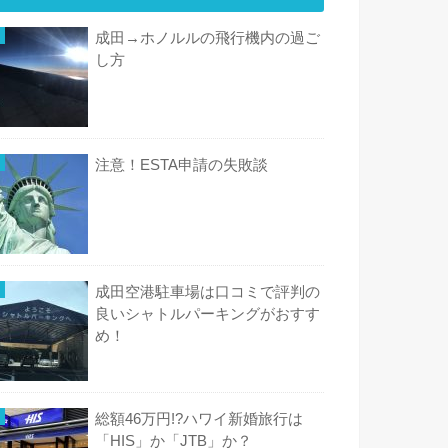
成田→ホノルルの飛行機内の過ご
し方
注意！ESTA申請の失敗談
成田空港駐車場は口コミで評判の
良いシャトルパーキングがおすす
め！
総額46万円!?ハワイ新婚旅行は
「HIS」か「JTB」か？