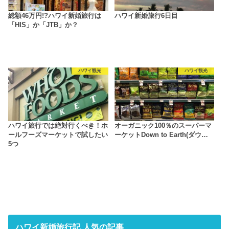
総額46万円!?ハワイ新婚旅行は
ハワイ新婚旅行6日目
「HIS」か「JTB」か？
ハワイ観光
ハワイ観光
ハワイ旅行では絶対行くべき！ホ
オーガニック100％のスーパーマ
ールフーズマーケットで試したい
ーケットDown to Earth(ダウ…
5つ
ハワイ新婚旅行記 人気の記事