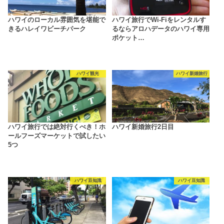
ハワイのローカル雰囲気を堪能で
ハワイ旅行でWi-Fiをレンタルす
きるハレイワビーチパーク
るならアロハデータのハワイ専用
ポケット…
ハワイ観光
ハワイ新婚旅行
ハワイ旅行では絶対行くべき！ホ
ハワイ新婚旅行2日目
ールフーズマーケットで試したい
5つ
ハワイ豆知識
ハワイ豆知識