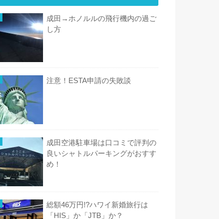
成田→ホノルルの飛行機内の過ご
し方
注意！ESTA申請の失敗談
成田空港駐車場は口コミで評判の
良いシャトルパーキングがおすす
め！
総額46万円!?ハワイ新婚旅行は
「HIS」か「JTB」か？