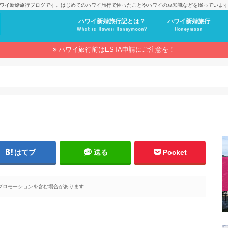
ワイ新婚旅行ブログです。はじめてのハワイ旅行で困ったことやハワイの豆知識などを綴っていま
ハワイ新婚旅行記とは？
ハワイ新婚旅行
What is Hawaii Honeymoon?
Honeymoon
ハワイ旅行前はESTA申請にご注意を！
はてブ
送る
Pocket
プロモーションを含む場合があります