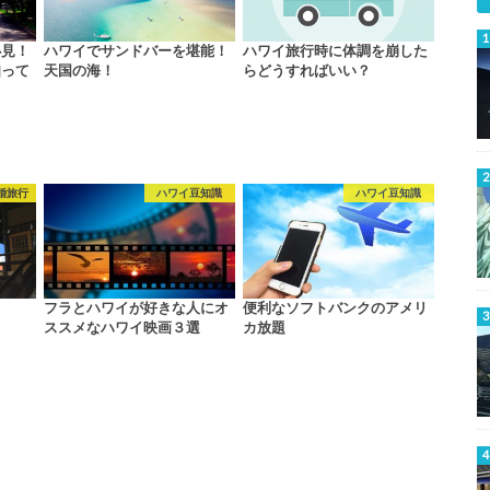
必見！
ハワイでサンドバーを堪能！
ハワイ旅行時に体調を崩した
知って
天国の海！
らどうすればいい？
婚旅行
ハワイ豆知識
ハワイ豆知識
フラとハワイが好きな人にオ
便利なソフトバンクのアメリ
ススメなハワイ映画３選
カ放題