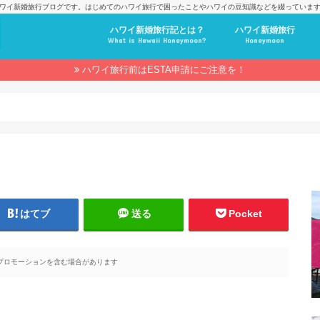
ワイ新婚旅行ブログです。はじめてのハワイ旅行で困ったことやハワイの豆知識などを綴っていま
ハワイ新婚旅行記とは？
ハワイ新婚旅行
What is Hawaii Honeymoon?
Honeymoon
ハワイ旅行前はESTA申請にご注意を！
はてブ
送る
Pocket
プロモーションを含む場合があります