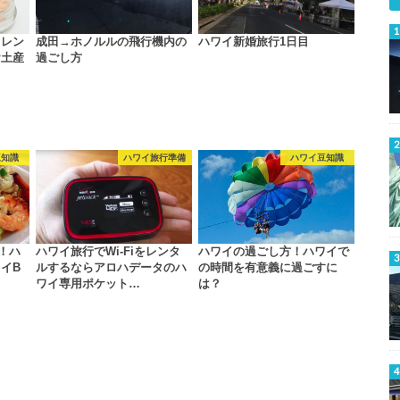
トレン
成田→ホノルルの飛行機内の
ハワイ新婚旅行1日目
お土産
過ごし方
豆知識
ハワイ旅行準備
ハワイ豆知識
！ハ
ハワイ旅行でWi-Fiをレンタ
ハワイの過ごし方！ハワイで
イB
ルするならアロハデータのハ
の時間を有意義に過ごすに
ワイ専用ポケット…
は？