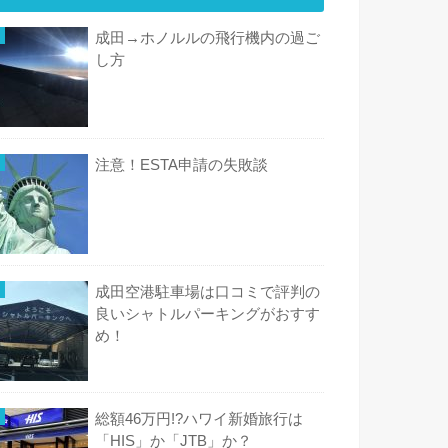
成田→ホノルルの飛行機内の過ご
し方
注意！ESTA申請の失敗談
成田空港駐車場は口コミで評判の
良いシャトルパーキングがおすす
め！
総額46万円!?ハワイ新婚旅行は
「HIS」か「JTB」か？